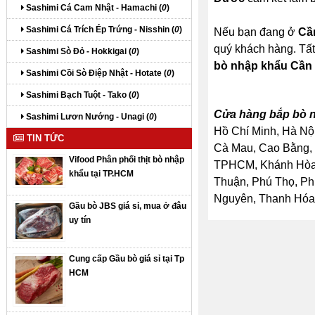
Sashimi Cá Cam Nhật - Hamachi (
0
)
Sashimi Cá Trích Ép Trứng - Nisshin (
0
)
Nếu bạn đang ở
Cầ
quý khách hàng. Tất
Sashimi Sò Đỏ - Hokkigai (
0
)
bò nhập khẩu Cần
Sashimi Cồi Sò Điệp Nhật - Hotate (
0
)
Sashimi Bạch Tuột - Tako (
0
)
Cửa hàng bắp bò n
Sashimi Lươn Nướng - Unagi (
0
)
Hồ Chí Minh, Hà Nội
TIN TỨC
Cà Mau, Cao Bằng, 
Vifood Phân phối thịt bò nhập
TPHCM, Khánh Hòa, 
khẩu tại TP.HCM
Thuận, Phú Thọ, Ph
Nguyên, Thanh Hóa, 
Gầu bò JBS giá sỉ, mua ở đâu
uy tín
Cung cấp Gầu bò giá sỉ tại Tp
HCM