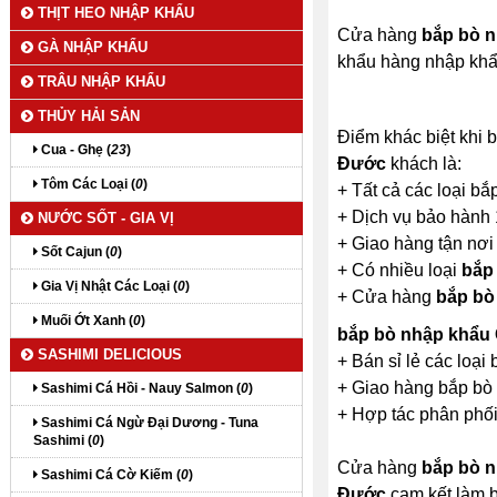
THỊT HEO NHẬP KHẨU
Cửa hàng
bắp bò 
GÀ NHẬP KHẨU
khẩu hàng nhập khẩ
TRÂU NHẬP KHẨU
THỦY HẢI SẢN
Điểm khác biệt khi
Cua - Ghẹ (
23
)
Đước
khách là:
Tôm Các Loại (
0
)
+ Tất cả các loại b
+ Dịch vụ bảo hành
NƯỚC SỐT - GIA VỊ
+ Giao hàng tận nơi
Sốt Cajun (
0
)
+ Có nhiều loại
bắp
Gia Vị Nhật Các Loại (
0
)
+ Cửa hàng
bắp bò
Muối Ớt Xanh (
0
)
bắp bò nhập khẩu
SASHIMI DELICIOUS
+ Bán sỉ lẻ các loạ
+ Giao hàng bắp bò 
Sashimi Cá Hồi - Nauy Salmon (
0
)
+ Hợp tác phân phối
Sashimi Cá Ngừ Đại Dương - Tuna
Sashimi (
0
)
Cửa hàng
bắp bò 
Sashimi Cá Cờ Kiếm (
0
)
Đước
cam kết làm b