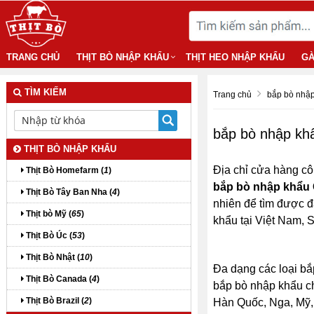
TRANG CHỦ
THỊT BÒ NHẬP KHẨU
THỊT HEO NHẬP KHẨU
GÀ
TÌM KIẾM
Trang chủ
bắp bò nhậ
bắp bò nhập k
THỊT BÒ NHẬP KHẨU
Địa chỉ cửa hàng cô
Thịt Bò Homefarm (
1
)
bắp bò nhập khẩu
Thịt Bò Tây Ban Nha (
4
)
nhiên để tìm được đ
Thịt bò Mỹ (
65
)
khẩu tại Việt Nam,
Thịt Bò Úc (
53
)
Thịt Bò Nhật (
10
)
Đa dạng các loại bắ
Thịt Bò Canada (
4
)
bắp bò nhập khẩu chí
Thịt Bò Brazil (
2
)
Hàn Quốc, Nga, Mỹ, P