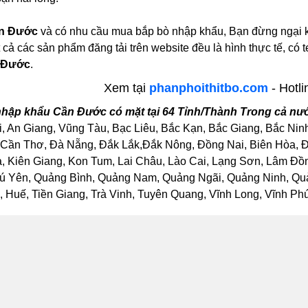
n Đước
và có nhu cầu mua bắp bò nhập khẩu, Bạn đừng ngại kho
 cả các sản phẩm đăng tải trên website đều là hình thực tế, 
 Đước
.
Xem tại
phanphoithitbo.com
- Hotli
hập khẩu Cần Đước có mặt tại 64 Tỉnh/Thành Trong cả nư
, An Giang, Vũng Tàu, Bạc Liêu, Bắc Kạn, Bắc Giang, Bắc Nin
Cần Thơ, Đà Nẵng, Đắk Lắk,Đắk Nông, Đồng Nai, Biên Hòa, Đồ
Kiên Giang, Kon Tum, Lai Châu, Lào Cai, Lạng Sơn, Lâm Đồng
ú Yên, Quảng Bình, Quảng Nam, Quảng Ngãi, Quảng Ninh, Quảng
Huế, Tiền Giang, Trà Vinh, Tuyên Quang, Vĩnh Long, Vĩnh Phúc