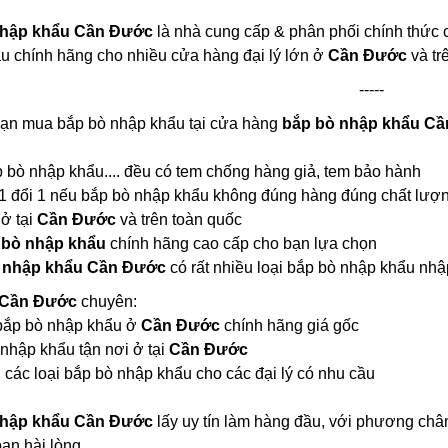
nhập khẩu Cần Đước
là nhà cung cấp & phân phối chính thức 
u chính hãng cho nhiều cửa hàng đại lý lớn ở
Cần Đước
và tr
-----
 bạn mua bắp bò nhập khẩu tại cửa hàng
bắp bò nhập khẩu C
ắp bò nhập khẩu.... đều có tem chống hàng giả, tem bảo hành
 1 đổi 1 nếu bắp bò nhập khẩu không đúng hàng đúng chất lượ
 ở tại
Cần Đước
và trên toàn quốc
 bò nhập khẩu
chính hãng cao cấp cho bạn lựa chọn
 nhập khẩu Cần Đước
có rất nhiều loại bắp bò nhập khẩu n
 Cần Đước
chuyên:
i bắp bò nhập khẩu ở
Cần Đước
chính hãng giá gốc
nhập khẩu tận nơi ở tại
Cần Đước
 các loại bắp bò nhập khẩu cho các đại lý có nhu cầu
nhập khẩu Cần Đước
lấy uy tín làm hàng đầu, với phương châ
ạn hài lòng.