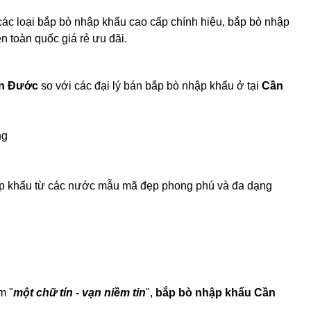
các loại bắp bò nhập khẩu cao cấp chính hiệu, bắp bò nhập
ên toàn quốc giá rẻ ưu đãi.
ần Đước
so với các đại lý bán bắp bò nhập khẩu ở tại
Cần
ng
hập khẩu từ các nước mẫu mã đẹp phong phú và đa dạng
m "
một chữ tín - vạn niềm tin
",
bắp bò nhập khẩu Cần