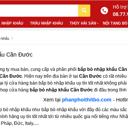
 NHẬP KHẨU
TRÂU NHẬP KHẨU
THỦY HẢI SẢN
NỘI TẠNG BÒ
p khẩu
hẩu Cần Đước
ng ty mua bán, cung cấp và phân phối
bắp bò nhập khẩu Cầ
 Cần Đước
. Hiện nay trên địa bàn ở tại
Cần Đước
có rất nhiều
ại lý cửa hàng bán bắp bò nhập khẩu uy tín tốt nhất không phải
 Shop cửa hàng
bắp bò nhập khẩu Cần Đước
đi đầu trong lĩn
Xem tại
phanphoithitbo.com
- Hotli
p bò nhập khẩu như bắp bò nhập khẩu với đầy đủ các màu sắc xa
nh hãng uy tín tốt nhất tới từ nhiều quốc gia nổi tiếng như Nh
háp, Đức, Italy.....