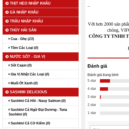
THỊT HEO NHẬP KHẨU
--
GÀ NHẬP KHẨU
TRÂU NHẬP KHẨU
Với hơn 2000 sản phẩm
chóng, VIF
THỦY HẢI SẢN
CÔNG TY TNHH T
Cua - Ghẹ (
23
)
Tôm Các Loại (
0
)
NƯỚC SỐT - GIA VỊ
Sốt Cajun (
0
)
Đánh giá
Gia Vị Nhật Các Loại (
0
)
Đánh giá trung bình
5 star
Muối Ớt Xanh (
0
)
4 star
SASHIMI DELICIOUS
3 star
Sashimi Cá Hồi - Nauy Salmon (
0
)
2 star
Sashimi Cá Ngừ Đại Dương - Tuna
1 star
Sashimi (
0
)
Sashimi Cá Cờ Kiếm (
0
)