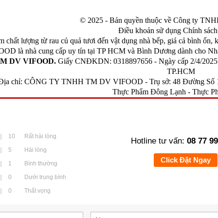
© 2025 - Bản quyền thuộc về Công ty 
Điều khoản sử dụng Chính sách
 chất lượng từ rau củ quả tươi đến vật dụng nhà bếp, giá cả bình ổn, 
OOD là nhà cung cấp uy tín tại TP HCM và Bình Dương dành cho Nhà 
M DV VIFOOD.
Giấy CNĐKDN: 0318897656 - Ngày cấp 2/4/2025 - 
TP.HCM
Địa chỉ: CÔNG TY TNHH TM DV VIFOOD - Trụ sở: 48 Đường Số 1
Thực Phẩm Đông Lạnh
-
Thực Ph
10
Rất hài lòng
Hotline tư vấn:
08 77 99
5
Hài lòng
Click Đặt Ngay
1
Bình thường
0
Dưới trung bình
0
Thất vọng