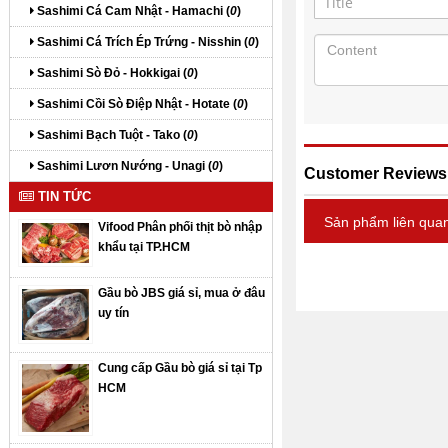
Sashimi Cá Cam Nhật - Hamachi (
0
)
Sashimi Cá Trích Ép Trứng - Nisshin (
0
)
Sashimi Sò Đỏ - Hokkigai (
0
)
Sashimi Cồi Sò Điệp Nhật - Hotate (
0
)
Sashimi Bạch Tuột - Tako (
0
)
Sashimi Lươn Nướng - Unagi (
0
)
Customer Reviews
TIN TỨC
Sản phẩm liên qua
Vifood Phân phối thịt bò nhập
khẩu tại TP.HCM
Gầu bò JBS giá sỉ, mua ở đâu
uy tín
Cung cấp Gầu bò giá sỉ tại Tp
HCM