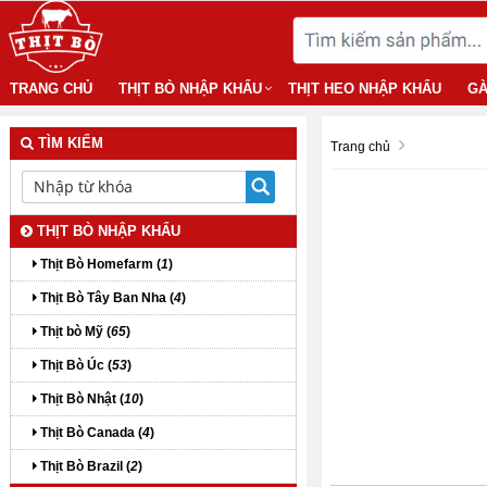
TRANG CHỦ
THỊT BÒ NHẬP KHẨU
THỊT HEO NHẬP KHẨU
GÀ
TÌM KIẾM
Trang chủ
THỊT BÒ NHẬP KHẨU
Thịt Bò Homefarm (
1
)
Thịt Bò Tây Ban Nha (
4
)
Thịt bò Mỹ (
65
)
Thịt Bò Úc (
53
)
Thịt Bò Nhật (
10
)
Thịt Bò Canada (
4
)
Thịt Bò Brazil (
2
)