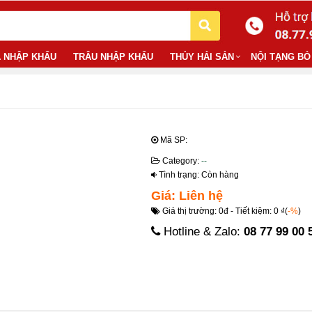
 NHẬP KHẨU
TRÂU NHẬP KHẨU
THỦY HẢI SẢN
NỘI TẠNG BÒ
Mã SP:
Category:
--
Tình trạng: Còn hàng
Giá: Liên hệ
Giá thị trường: 0đ - Tiết kiệm: 0 ₫(
-%
)
Hotline & Zalo:
08 77 99 00 