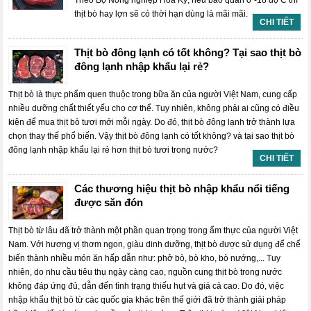
Theo Bộ Nông nghiệp Hoa Kỳ, nếu bảo quản ở -18 độ C thì
thịt bò hay lợn sẽ có thời hạn dùng là mãi mãi.
CHI TIẾT
Thịt bò đông lạnh có tốt không? Tại sao thịt bò
đông lạnh nhập khẩu lại rẻ?
Thịt bò là thực phẩm quen thuộc trong bữa ăn của người Việt Nam, cung cấp
nhiều dưỡng chất thiết yếu cho cơ thể. Tuy nhiên, không phải ai cũng có điều
kiện để mua thịt bò tươi mới mỗi ngày. Do đó, thịt bò đông lạnh trở thành lựa
chọn thay thế phổ biến. Vậy thịt bò đông lạnh có tốt không? và tại sao thịt bò
đông lạnh nhập khẩu lại rẻ hơn thịt bò tươi trong nước?
CHI TIẾT
Các thương hiệu thịt bò nhập khẩu nổi tiếng
được săn đón
Thịt bò từ lâu đã trở thành một phần quan trọng trong ẩm thực của người Việt
Nam. Với hương vị thơm ngon, giàu dinh dưỡng, thịt bò được sử dụng để chế
biến thành nhiều món ăn hấp dẫn như: phở bò, bò kho, bò nướng,... Tuy
nhiên, do nhu cầu tiêu thụ ngày càng cao, nguồn cung thịt bò trong nước
không đáp ứng đủ, dẫn đến tình trạng thiếu hụt và giá cả cao. Do đó, việc
nhập khẩu thịt bò từ các quốc gia khác trên thế giới đã trở thành giải pháp