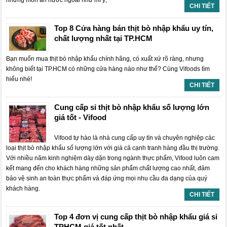
những món ăn nước ngoài như mì ý,
CHI TIẾT
Top 8 Cửa hàng bán thịt bò nhập khẩu uy tín,
chất lượng nhất tại TP.HCM
Bạn muốn mua thịt bò nhập khẩu chính hãng, có xuất xứ rõ ràng, nhưng
không biết tại TP.HCM có những cửa hàng nào như thế? Cùng Vifoods tìm
hiểu nhé!
CHI TIẾT
Cung cấp sỉ thịt bò nhập khẩu số lượng lớn
giá tốt - Vifood
Vifood tự hào là nhà cung cấp uy tín và chuyên nghiệp các
loại thịt bò nhập khẩu số lượng lớn với giá cả cạnh tranh hàng đầu thị trường.
Với nhiều năm kinh nghiệm dày dặn trong ngành thực phẩm, Vifood luôn cam
kết mang đến cho khách hàng những sản phẩm chất lượng cao nhất, đảm
bảo vệ sinh an toàn thực phẩm và đáp ứng mọi nhu cầu đa dạng của quý
khách hàng.
CHI TIẾT
Top 4 đơn vị cung cấp thịt bò nhập khẩu giá sỉ
TPHCM giá tốt nhất