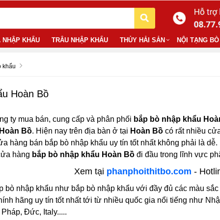
 NHẬP KHẨU
TRÂU NHẬP KHẨU
THỦY HẢI SẢN
NỘI TẠNG BÒ
p khẩu
ẩu Hoàn Bồ
ng ty mua bán, cung cấp và phân phối
bắp bò nhập khẩu Hoà
 Hoàn Bồ
. Hiện nay trên địa bàn ở tại
Hoàn Bồ
có rất nhiều cửa
cửa hàng bán bắp bò nhập khẩu uy tín tốt nhất không phải là d
 cửa hàng
bắp bò nhập khẩu Hoàn Bồ
đi đầu trong lĩnh vực p
Xem tại
phanphoithitbo.com
- Hotli
p bò nhập khẩu như bắp bò nhập khẩu với đầy đủ các màu sắc xa
nh hãng uy tín tốt nhất tới từ nhiều quốc gia nổi tiếng như Nh
háp, Đức, Italy.....