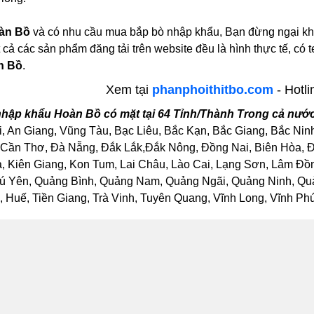
àn Bồ
và có nhu cầu mua bắp bò nhập khẩu, Bạn đừng ngại khoả
 cả các sản phẩm đăng tải trên website đều là hình thực tế, 
n Bồ
.
Xem tại
phanphoithitbo.com
- Hotli
hập khẩu Hoàn Bồ có mặt tại 64 Tỉnh/Thành Trong cả nướ
, An Giang, Vũng Tàu, Bạc Liêu, Bắc Kạn, Bắc Giang, Bắc Nin
Cần Thơ, Đà Nẵng, Đắk Lắk,Đắk Nông, Đồng Nai, Biên Hòa, Đồ
Kiên Giang, Kon Tum, Lai Châu, Lào Cai, Lạng Sơn, Lâm Đồng
ú Yên, Quảng Bình, Quảng Nam, Quảng Ngãi, Quảng Ninh, Quảng
Huế, Tiền Giang, Trà Vinh, Tuyên Quang, Vĩnh Long, Vĩnh Phúc