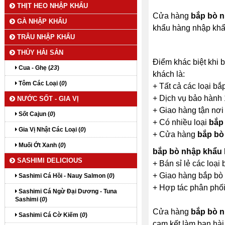
THỊT HEO NHẬP KHẨU
Cửa hàng
bắp bò 
GÀ NHẬP KHẨU
khẩu hàng nhập khẩ
TRÂU NHẬP KHẨU
THỦY HẢI SẢN
Điểm khác biệt khi
Cua - Ghẹ (
23
)
khách là:
Tôm Các Loại (
0
)
+ Tất cả các loại b
+ Dịch vụ bảo hành
NƯỚC SỐT - GIA VỊ
+ Giao hàng tận nơi
Sốt Cajun (
0
)
+ Có nhiều loại
bắp
Gia Vị Nhật Các Loại (
0
)
+ Cửa hàng
bắp bò
Muối Ớt Xanh (
0
)
bắp bò nhập khẩu
SASHIMI DELICIOUS
+ Bán sỉ lẻ các loạ
+ Giao hàng bắp bò 
Sashimi Cá Hồi - Nauy Salmon (
0
)
+ Hợp tác phân phối
Sashimi Cá Ngừ Đại Dương - Tuna
Sashimi (
0
)
Cửa hàng
bắp bò 
Sashimi Cá Cờ Kiếm (
0
)
cam kết làm bạn hài