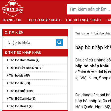
TRANG CHỦ
THỊT BÒ NHẬP KHẨU
THỊT HEO NHẬP KHẨU
GÀ
TÌM KIẾM
Trang chủ
bắp bò nhậ
bắp bò nhập kh
THỊT BÒ NHẬP KHẨU
Địa chỉ cửa hàng cô
Thịt Bò Homefarm (
1
)
bắp bò nhập khẩu
Thịt Bò Tây Ban Nha (
4
)
để tìm được đại lý 
Thịt bò Mỹ (
65
)
tại Việt Nam, Shop
Thịt Bò Úc (
53
)
Thịt Bò Nhật (
10
)
Đa dạng các loại bắ
Thịt Bò Canada (
4
)
bắp bò nhập khẩu chí
Thịt Bò Brazil (
2
)
Hàn Quốc, Nga, Mỹ, P