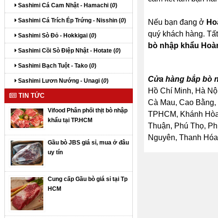
Sashimi Cá Cam Nhật - Hamachi (
0
)
Sashimi Cá Trích Ép Trứng - Nisshin (
0
)
Nếu bạn đang ở
Ho
quý khách hàng. Tất
Sashimi Sò Đỏ - Hokkigai (
0
)
bò nhập khẩu Hoà
Sashimi Cồi Sò Điệp Nhật - Hotate (
0
)
Sashimi Bạch Tuột - Tako (
0
)
Cửa hàng bắp bò n
Sashimi Lươn Nướng - Unagi (
0
)
Hồ Chí Minh, Hà Nội
TIN TỨC
Cà Mau, Cao Bằng, 
Vifood Phân phối thịt bò nhập
TPHCM, Khánh Hòa, 
khẩu tại TP.HCM
Thuận, Phú Thọ, Ph
Nguyên, Thanh Hóa, 
Gầu bò JBS giá sỉ, mua ở đâu
uy tín
Cung cấp Gầu bò giá sỉ tại Tp
HCM