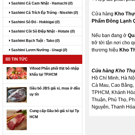
Sashimi Cá Cam Nhật - Hamachi (
0
)
Sashimi Cá Trích Ép Trứng - Nisshin (
0
)
Cửa hàng
Kho Thự
Phẩm Đông Lạnh 
Sashimi Sò Đỏ - Hokkigai (
0
)
Sashimi Cồi Sò Điệp Nhật - Hotate (
0
)
Nếu bạn đang ở
Qu
Sashimi Bạch Tuột - Tako (
0
)
trở tới tận nơi cho
thương hiệu
Kho T
Sashimi Lươn Nướng - Unagi (
0
)
TIN TỨC
Vifood Phân phối thịt bò nhập
Cửa hàng Kho Thự
khẩu tại TP.HCM
Hồ Chí Minh, Hà Nội
Cà Mau, Cao Bằng, 
Gầu bò JBS giá sỉ, mua ở đâu
TPHCM, Khánh Hòa, 
uy tín
Thuận, Phú Thọ, Ph
Nguyên, Thanh Hóa, 
Cung cấp Gầu bò giá sỉ tại Tp
HCM