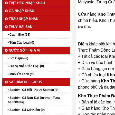
Malyasia, Trung Quốc
THỊT HEO NHẬP KHẨU
GÀ NHẬP KHẨU
Cửa hàng
Kho Thự
TRÂU NHẬP KHẨU
chính hiệu, Kho Th
ưu đãi.
THỦY HẢI SẢN
Cua - Ghẹ (
23
)
Tôm Các Loại (
0
)
Điểm khác biệt khi
Thực Phẩm Đông Lạ
NƯỚC SỐT - GIA VỊ
+ Tất cả các loại K
Sốt Cajun (
0
)
+ Dịch vụ bảo hành
Gia Vị Nhật Các Loại (
0
)
+ Giao hàng tận nơi
Muối Ớt Xanh (
0
)
+ Có nhiều loại
Kho
+ Cửa hàng
Kho Th
SASHIMI DELICIOUS
phong phú và đa dạ
Sashimi Cá Hồi - Nauy Salmon (
0
)
Kho Thực Phẩm Đ
Sashimi Cá Ngừ Đại Dương - Tuna
+ Bán sỉ lẻ các lo
Sashimi (
0
)
+ Giao hàng Kho Th
Sashimi Cá Cờ Kiếm (
0
)
+ Hợp tác phân phối