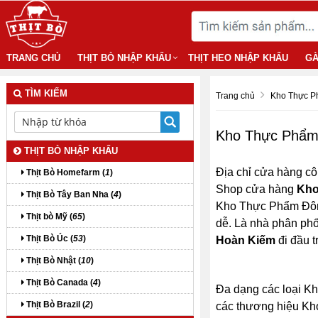
TRANG CHỦ
THỊT BÒ NHẬP KHẨU
THỊT HEO NHẬP KHẨU
GÀ
TÌM KIẾM
Trang chủ
Kho Thực P
Kho Thực Phẩm
THỊT BÒ NHẬP KHẨU
Địa chỉ cửa hàng cô
Thịt Bò Homefarm (
1
)
Shop cửa hàng
Kho
Thịt Bò Tây Ban Nha (
4
)
Kho Thực Phẩm Đông 
Thịt bò Mỹ (
65
)
dễ. Là nhà phân ph
Thịt Bò Úc (
53
)
Hoàn Kiếm
đi đầu 
Thịt Bò Nhật (
10
)
Thịt Bò Canada (
4
)
Đa dạng các loại K
Thịt Bò Brazil (
2
)
các thương hiệu Kho