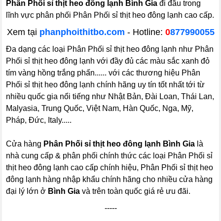
Phân Phối sỉ thịt heo đông lạnh Bình Gia
đi đầu trong
lĩnh vực phân phối Phân Phối sỉ thịt heo đông lạnh cao cấp.
Xem tại
phanphoithitbo.com
-
Hotline:
0
877990055
Đa dạng các loại Phân Phối sỉ thịt heo đông lạnh như Phân
Phối sỉ thịt heo đông lạnh với đầy đủ các màu sắc xanh đỏ
tím vàng hồng trắng phấn...... với các thương hiệu Phân
Phối sỉ thịt heo đông lạnh chính hãng uy tín tốt nhất tới từ
nhiều quốc gia nổi tiếng như Nhật Bản, Đài Loan, Thái Lan,
Malyasia, Trung Quốc, Việt Nam, Hàn Quốc, Nga, Mỹ,
Pháp, Đức, Italy.....
Cửa hàng
Phân Phối sỉ thịt heo đông lạnh Bình Gia
là
nhà cung cấp & phân phối chính thức các loại Phân Phối sỉ
thịt heo đông lạnh cao cấp chính hiệu, Phân Phối sỉ thịt heo
đông lạnh hàng nhập khẩu chính hãng cho nhiều cửa hàng
đại lý lớn ở
Bình Gia
và trên toàn quốc giá rẻ ưu đãi.
-----