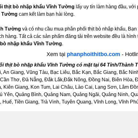
i thịt bò nhập khẩu Vĩnh Tường
lấy uy tín làm hàng đầu, vớ
h Tường
cam kết làm bạn hài lòng.
nh Tường
và có nhu cầu mua phân phối thịt bò nhập khẩu, Bạn 
ch hàng. Tất cả các sản phẩm đăng tải trên website đều là hìn
t bò nhập khẩu Vĩnh Tường
.
Xem tại
phanphoithitbo.com
- Hotli
i thịt bò nhập khẩu Vĩnh Tường có mặt tại 64 Tỉnh/Thành
, An Giang, Vũng Tàu, Bạc Liêu, Bắc Kạn, Bắc Giang, Bắc Nin
Cần Thơ, Đà Nẵng, Đắk Lắk,Đắk Nông, Đồng Nai, Biên Hòa, Đồ
Kiên Giang, Kon Tum, Lai Châu, Lào Cai, Lạng Sơn, Lâm Đồng
ú Yên, Quảng Bình, Quảng Nam, Quảng Ngãi, Quảng Ninh, Quảng
Huế, Tiền Giang, Trà Vinh, Tuyên Quang, Vĩnh Long, Vĩnh Phúc