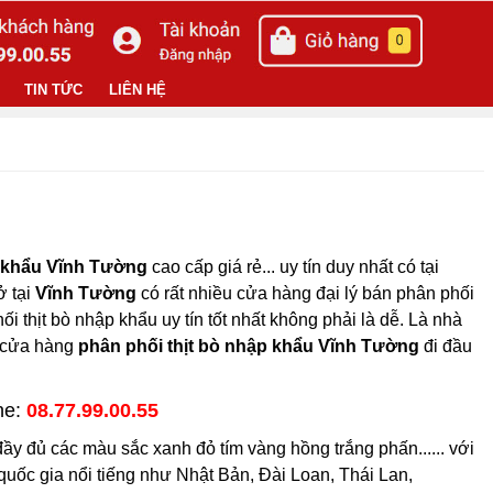
TIN TỨC
LIÊN HỆ
p khẩu Vĩnh Tường
cao cấp giá rẻ... uy tín duy nhất có tại
ở tại
Vĩnh Tường
có rất nhiều cửa hàng đại lý bán phân phối
i thịt bò nhập khẩu uy tín tốt nhất không phải là dễ. Là nhà
p cửa hàng
phân phối thịt bò nhập khẩu Vĩnh Tường
đi đầu
ne:
08.77.99.00.55
ầy đủ các màu sắc xanh đỏ tím vàng hồng trắng phấn...... với
 quốc gia nổi tiếng như Nhật Bản, Đài Loan, Thái Lan,