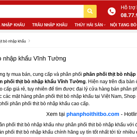
 NHẬP KHẨU
TRÂU NHẬP KHẨU
THỦY HẢI SẢN
NỘI TẠNG BÒ
hịt bò nhập khẩu
bò nhập khẩu Vĩnh Tường
ng ty mua bán, cung cấp và phân phối
phân phối thịt bò nhậ
n phối thịt bò nhập khẩu Vĩnh Tường
. Hiện nay trên địa bàn 
o cấp giá rẻ, tuy nhiên để tìm được đại lý cửa hàng bán phân phố
c các mặt hàng phân phối thịt bò nhập khẩu tại Việt Nam, Sho
phối phân phối thịt bò nhập khẩu cao cấp.
Xem tại
phanphoithitbo.com
- Hotli
n phối thịt bò nhập khẩu như phân phối thịt bò nhập khẩu với đ
 phối thịt bò nhập khẩu chính hãng uy tín tốt nhất tới từ nhiều