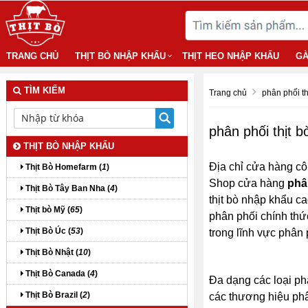
TRANG CHỦ
THỊT BÒ NHẬP KHẨU
THỊT HEO NHẬP KHẨU
GÀ
TÌM KIẾM
Trang chủ
phân phối t
phân phối thịt 
THỊT BÒ NHẬP KHẨU
Địa chỉ cửa hàng cô
Thịt Bò Homefarm (
1
)
Shop cửa hàng
phâ
Thịt Bò Tây Ban Nha (
4
)
thịt bò nhập khẩu ca
Thịt bò Mỹ (
65
)
phân phối chính thứ
Thịt Bò Úc (
53
)
trong lĩnh vực phân 
Thịt Bò Nhật (
10
)
Thịt Bò Canada (
4
)
Đa dạng các loại phâ
Thịt Bò Brazil (
2
)
các thương hiệu phân