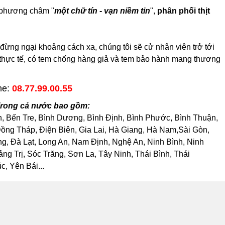
i phương châm "
một chữ tín - vạn niềm tin
",
phân phối thịt
đừng ngại khoảng cách xa, chúng tôi sẽ cử nhân viên trở tới
h thực tế, có tem chống hàng giả và tem bảo hành mang thương
ne:
08.77.99.00.55
 Trong cả nước bao gồm:
h, Bến Tre, Bình Dương, Bình Định, Bình Phước, Bình Thuận,
ng Tháp, Điện Biên, Gia Lai, Hà Giang, Hà Nam,Sài Gòn,
, Đà Lạt, Long An, Nam Định, Nghệ An, Ninh Bình, Ninh
 Trị, Sóc Trăng, Sơn La, Tây Ninh, Thái Bình, Thái
, Yên Bái...