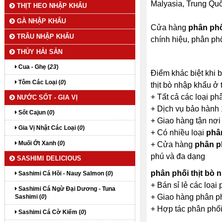
Malyasia, Trung Quốc
THỊT HEO NHẬP KHẨU
GÀ NHẬP KHẨU
Cửa hàng
phân phố
TRÂU NHẬP KHẨU
chính hiệu, phân ph
THỦY HẢI SẢN
Cua - Ghẹ (
23
)
Điểm khác biệt khi 
Tôm Các Loại (
0
)
thịt bò nhập khẩu ở 
+ Tất cả các loại ph
NƯỚC SỐT - GIA VỊ
+ Dịch vụ bảo hành 
Sốt Cajun (
0
)
+ Giao hàng tận nơi
Gia Vị Nhật Các Loại (
0
)
+ Có nhiều loại
phân
Muối Ớt Xanh (
0
)
+ Cửa hàng
phân p
phú và đa dạng
SASHIMI DELICIOUS
phân phối thịt bò
Sashimi Cá Hồi - Nauy Salmon (
0
)
+ Bán sỉ lẻ các loại
Sashimi Cá Ngừ Đại Dương - Tuna
+ Giao hàng phân phố
Sashimi (
0
)
+ Hợp tác phân phối 
Sashimi Cá Cờ Kiếm (
0
)