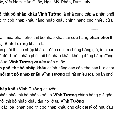
, Việt Nam, Hàn Quốc, Nga, Mỹ, Pháp, Đức, Italy.....
i thịt bò nhập khẩu Vĩnh Tường
là nhà cung cấp & phân phối 
ối thịt bò nhập khẩu hàng nhập khẩu chính hãng cho nhiều cửa 
-----
bạn mua phân phối thịt bò nhập khẩu tại cửa hàng
phân phối t
tại
Vĩnh Tường
khách là:
ân phối thịt bò nhập khẩu.... đều có tem chống hàng giả, tem bả
1 đổi 1 nếu phân phối thịt bò nhập khẩu không đúng hàng đúng
 ở tại
Vĩnh Tường
và trên toàn quốc
 phối thịt bò nhập khẩu
chính hãng cao cấp cho bạn lựa chọ
hối thịt bò nhập khẩu Vĩnh Tường
có rất nhiều loại phân ph
 nhập khẩu Vĩnh Tường
chuyên:
 phân phối thịt bò nhập khẩu ở
Vĩnh Tường
chính hãng giá gốc
i thịt bò nhập khẩu tận nơi ở tại
Vĩnh Tường
các loại phân phối thịt bò nhập khẩu cho các đại lý có nhu cầu