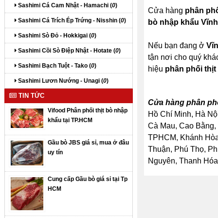
Sashimi Cá Cam Nhật - Hamachi (
0
)
Cửa hàng
phân phố
Sashimi Cá Trích Ép Trứng - Nisshin (
0
)
bò nhập khẩu Vĩn
Sashimi Sò Đỏ - Hokkigai (
0
)
Nếu bạn đang ở
Vĩ
Sashimi Cồi Sò Điệp Nhật - Hotate (
0
)
tận nơi cho quý khá
Sashimi Bạch Tuột - Tako (
0
)
hiệu
phân phối thị
Sashimi Lươn Nướng - Unagi (
0
)
TIN TỨC
Cửa hàng phân phố
Vifood Phân phối thịt bò nhập
Hồ Chí Minh, Hà Nội
khẩu tại TP.HCM
Cà Mau, Cao Bằng, 
TPHCM, Khánh Hòa, 
Gầu bò JBS giá sỉ, mua ở đâu
Thuận, Phú Thọ, Ph
uy tín
Nguyên, Thanh Hóa, 
Cung cấp Gầu bò giá sỉ tại Tp
HCM