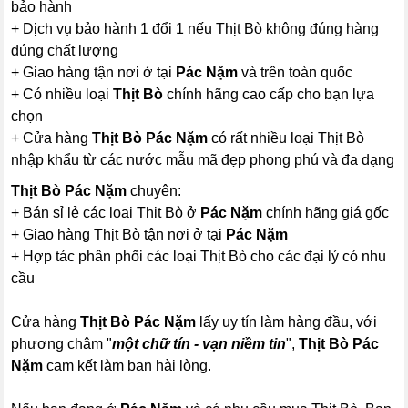
bảo hành
+ Dịch vụ bảo hành 1 đổi 1 nếu Thịt Bò không đúng hàng
đúng chất lượng
+ Giao hàng tận nơi ở tại
Pác Nặm
và trên toàn quốc
+ Có nhiều loại
Thịt Bò
chính hãng cao cấp cho bạn lựa
chọn
+ Cửa hàng
Thịt Bò Pác Nặm
có rất nhiều loại Thịt Bò
nhập khẩu từ các nước mẫu mã đẹp phong phú và đa dạng
Thịt Bò Pác Nặm
chuyên:
+ Bán sỉ lẻ các loại Thịt Bò ở
Pác Nặm
chính hãng giá gốc
+ Giao hàng Thịt Bò tận nơi ở tại
Pác Nặm
+ Hợp tác phân phối các loại Thịt Bò cho các đại lý có nhu
cầu
Cửa hàng
Thịt Bò Pác Nặm
lấy uy tín làm hàng đầu, với
phương châm "
một chữ tín - vạn niềm tin
",
Thịt Bò Pác
Nặm
cam kết làm bạn hài lòng.