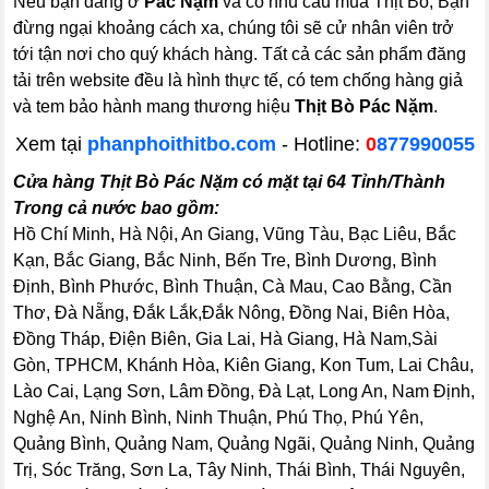
Nếu bạn đang ở
Pác Nặm
và có nhu cầu mua Thịt Bò, Bạn
đừng ngại khoảng cách xa, chúng tôi sẽ cử nhân viên trở
tới tận nơi cho quý khách hàng. Tất cả các sản phẩm đăng
tải trên website đều là hình thực tế, có tem chống hàng giả
và tem bảo hành mang thương hiệu
Thịt Bò Pác Nặm
.
Xem tại
phanphoithitbo.com
-
Hotline:
0
877990055
Cửa hàng Thịt Bò Pác Nặm có mặt tại 64 Tỉnh/Thành
Trong cả nước bao gồm:
Hồ Chí Minh, Hà Nội, An Giang, Vũng Tàu, Bạc Liêu, Bắc
Kạn, Bắc Giang, Bắc Ninh, Bến Tre, Bình Dương, Bình
Định, Bình Phước, Bình Thuận, Cà Mau, Cao Bằng, Cần
Thơ, Đà Nẵng, Đắk Lắk,Đắk Nông, Đồng Nai, Biên Hòa,
Đồng Tháp, Điện Biên, Gia Lai, Hà Giang, Hà Nam,Sài
Gòn, TPHCM, Khánh Hòa, Kiên Giang, Kon Tum, Lai Châu,
Lào Cai, Lạng Sơn, Lâm Đồng, Đà Lạt, Long An, Nam Định,
Nghệ An, Ninh Bình, Ninh Thuận, Phú Thọ, Phú Yên,
Quảng Bình, Quảng Nam, Quảng Ngãi, Quảng Ninh, Quảng
Trị, Sóc Trăng, Sơn La, Tây Ninh, Thái Bình, Thái Nguyên,