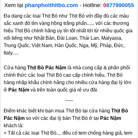
Xem tại
phanphoithitbo.com
-
Hotline:
0
877990055
Đa dạng các loại Thịt Bò như Thịt Bò với đầy đủ các màu
sắc xanh đỏ tím vàng hồng trắng phấn...... với các thương
hiệu Thịt Bò chính hãng uy tín tốt nhất tới từ nhiều quốc gia
nổi tiếng như Nhật Bản, Đài Loan, Thái Lan, Malyasia,
Trung Quốc, Việt Nam, Hàn Quốc, Nga, Mỹ, Pháp, Đức,
Italy.....
Cửa hàng
Thịt Bò Pác Nặm
là nhà cung cấp & phân phối
chính thức các loại Thịt Bò cao cấp chính hiệu, Thịt Bò
hàng nhập khẩu chính hãng cho nhiều cửa hàng đại lý lớn
ở
Pác Nặm
và trên toàn quốc giá rẻ ưu đãi.
-----
Điểm khác biệt khi bạn mua Thịt Bò tại cửa hàng
Thịt Bò
Pác Nặm
so với các đại lý bán Thịt Bò ở tại
Pác Nặm
khách là:
+ Tất cả các loại Thịt Bò.... đều có tem chống hàng giả, tem