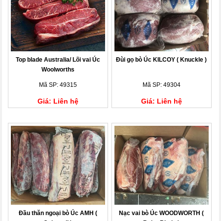
Top blade Australia/ Lõi vai Úc
Đùi gọ bò Úc KILCOY ( Knuckle )
Woolworths
Mã SP: 49315
Mã SP: 49304
Giá: Liên hệ
Giá: Liên hệ
Đầu thăn ngoại bò Úc AMH (
Nạc vai bò Úc WOODWORTH (