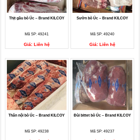
Thịt gầu bò Úc – Brand KILCOY
Sườn bò Úc – Brand KILCOY
Mã SP: 49241
Mã SP: 49240
Giá: Liên hệ
Giá: Liên hệ
Thăn nội bò Úc – Brand KILCOY
Đùi bittet bò Úc – Brand KILCOY
Mã SP: 49238
Mã SP: 49237