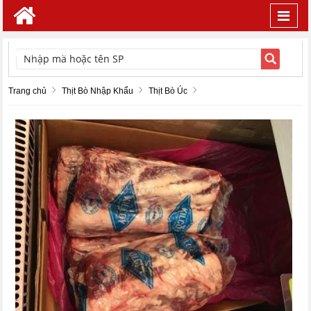
Toggl
navig
TÌM KIẾM
Trang chủ
Thịt Bò Nhập Khẩu
Thịt Bò Úc