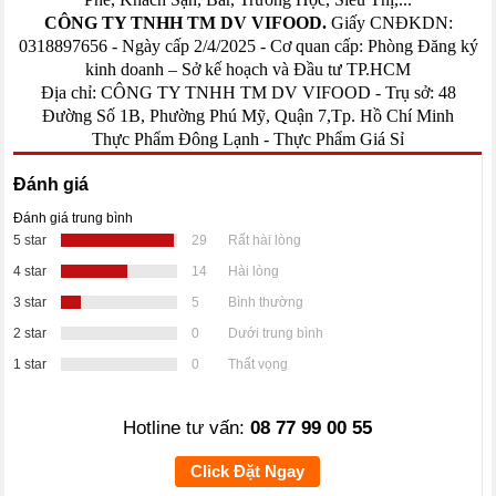
CÔNG TY TNHH TM DV VIFOOD.
Giấy CNĐKDN:
0318897656 - Ngày cấp 2/4/2025 - Cơ quan cấp: Phòng Đăng ký
kinh doanh – Sở kế hoạch và Đầu tư TP.HCM
Địa chỉ: CÔNG TY TNHH TM DV VIFOOD - Trụ sở: 48
Đường Số 1B, Phường Phú Mỹ, Quận 7,Tp. Hồ Chí Minh
Thực Phẩm Đông Lạnh
-
Thực Phẩm Giá Sỉ
Đánh giá
Đánh giá trung bình
5 star
29
Rất hài lòng
4 star
14
Hài lòng
3 star
5
Bình thường
2 star
0
Dưới trung bình
1 star
0
Thất vọng
Hotline tư vấn:
08 77 99 00 55
Click Đặt Ngay