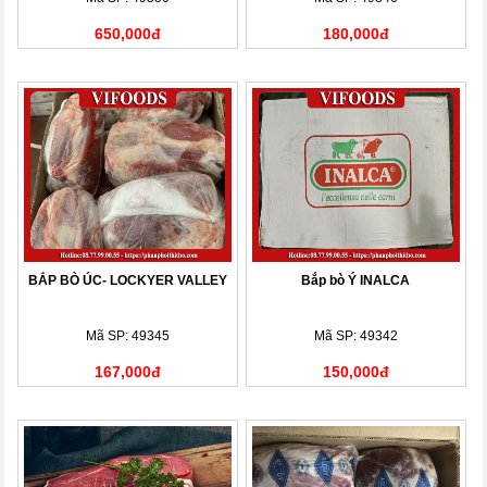
650,000đ
180,000đ
BẮP BÒ ÚC- LOCKYER VALLEY
Bắp bò Ý INALCA
Mã SP: 49345
Mã SP: 49342
167,000đ
150,000đ