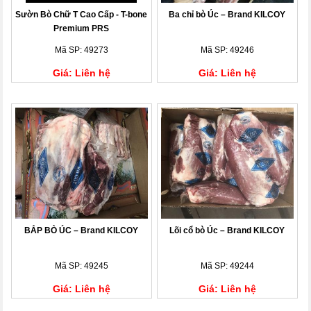
Sườn Bò Chữ T Cao Cấp - T-bone
Ba chỉ bò Úc – Brand KILCOY
Premium PRS
Mã SP: 49273
Mã SP: 49246
Giá: Liên hệ
Giá: Liên hệ
BẮP BÒ ÚC – Brand KILCOY
Lõi cổ bò Úc – Brand KILCOY
Mã SP: 49245
Mã SP: 49244
Giá: Liên hệ
Giá: Liên hệ