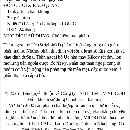
ĐỐNG GÓI & BẢO QUẢN:
– 4x5kg, hút chân không.
– 20kg/Carton
– Nhiệt độ bảo quản lý tưởng: -18 độ C
– HSD: 24 tháng
MỤC ĐÍCH SỬ DỤNG: Chế biến thực phẩm.
Thăn ngoại bò Úc (Striploin) là phần thịt ở sống lưng tiếp giáp
phần mông. Những phần thịt dính với sống lưng sẽ rất ngọt thịt và
giàu dinh dưỡng. Thăn ngoại bò Úc nhà máy Kilcoy rất dày, lớp
mỡ lưng bên ngoài được lóc rất kỹ. Phần thịt thăn ngoại cũng là
nhóm cơ ít vận động nên phần thịt rất mền mại, đây được xem là
phần thịt cao cấp ở bò.
———————
© 2025 - Bản quyền thuộc về Công ty TNHH TM DV VIFOOD
Điều khoản sử dụng Chính sách bảo mật
Với hơn 2000 sản phẩm chất lượng từ rau củ quả tươi đến vật
dụng nhà bếp, giá cả bình ổn, kèm theo dịch vụ giao hàng chuyên
nghiệp, hỗ trợ xuất hóa đơn nhanh chóng, VIFOOD là nhà cung
cấp uy tín tại TP HCM và Bình Dương dành cho Nhà Hàng, Cà
Phê, Khách Sạn, Bar, Trường Học, Siêu Thị,...