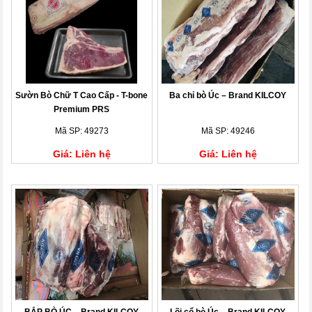
Sườn Bò Chữ T Cao Cấp - T-bone
Ba chỉ bò Úc – Brand KILCOY
Premium PRS
Mã SP: 49273
Mã SP: 49246
Giá: Liên hệ
Giá: Liên hệ
BẮP BÒ ÚC – Brand KILCOY
Lõi cổ bò Úc – Brand KILCOY